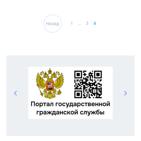
Навигация
1
…
3
4
Назад
по
записям