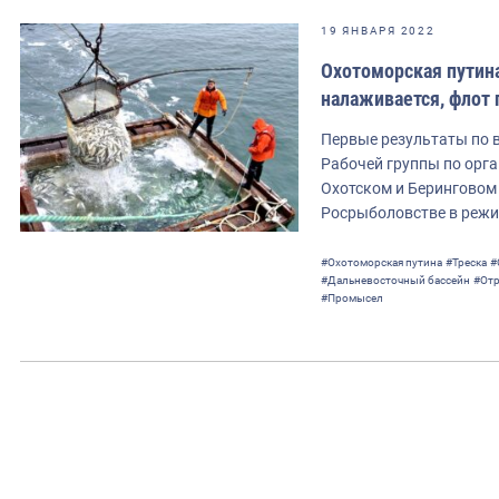
19 ЯНВАРЯ 2022
Охотоморская путин
налаживается, флот
Первые результаты по в
Рабочей группы по орга
Охотском и Беринговом 
Росрыболовстве в реж
#Охотоморская путина
#Треска
#
#Дальневосточный бассейн
#Отр
#Промысел