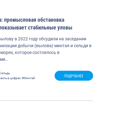
а: промысловая обстановка
 показывает стабильные уловы
ылову в 2022 году обсудили на заседании
низации добычи (вылова) минтая и сельди в
морях, которое состоялось в
име…
Сельдь
ПОДРОБНЕЕ
асль в цифрах
#Минтай