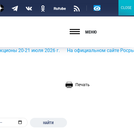
Версия
CLOSE
CLOSE
для
слабовидящих
МЕНЮ
0-21 июля 2026 г.
На официальном сайте Росрыболовств
Печать
НАЙТИ