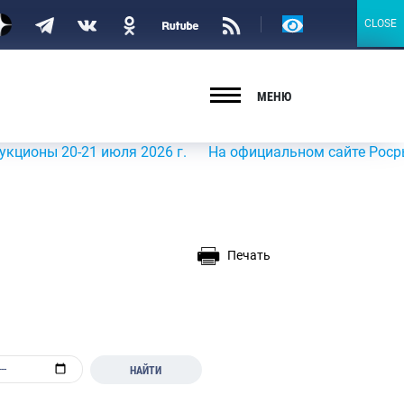
Версия
CLOSE
CLOSE
для
слабовидящих
МЕНЮ
 20-21 июля 2026 г.
На официальном сайте Росрыболовст
Печать
НАЙТИ