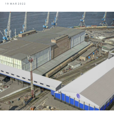
Отраслевые СМИ
19 МАЯ 2022
Выставки и конференции
Научно-практическая литература
Рыбоохрана России
Отрасль в цифрах
Инфографика
Большая африканская экспедиция
Укрепление духовно-нравственных ценностей
События в России и мире