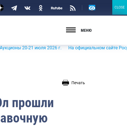
Версия
CLOSE
CLOSE
для
слабовидящих
МЕНЮ
ы 20-21 июля 2026 г.
На официальном сайте Росрыболовс
Печать
Эл прошли
лавочную