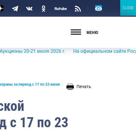
Версия
CLOSE
CLOSE
для
слабовидящих
МЕНЮ
ы 20-21 июля 2026 г.
На официальном сайте Росрыболовс
храны за период с 17 по 23 июня
Печать
ской
 с 17 по 23