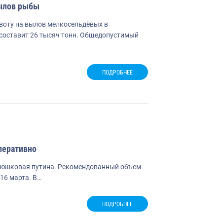
вылов рыбы
квоту на вылов мелкосельдёвых в
и составит 26 тысяч тонн. Общедопустимый
ПОДРОБНЕЕ
перативно
орюшковая путина. Рекомендованный объем
 16 марта. В…
ПОДРОБНЕЕ