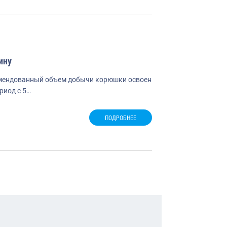
ину
комендованный объем добычи корюшки освоен
ериод с 5…
ПОДРОБНЕЕ