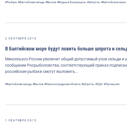
#Рыбаки
#Балтийская сельдь
#Вылов
#Водные биоресурсы
#Шпроты
#Балтийское море
2 СЕНТЯБРЯ 2015
В Балтийском море будут ловить больше шпрота и сель
Минсельхоз России увеличит общий допустимый улов сельди и ш
сообщении Росрыболовства, соответствующий приказ подписан 2
российские рыбаки смогут выловить…
#Балтийская сельдь
#Вылов
#Калининградская область
#Шпроты
#ОДУ
#Промысел
1 СЕНТЯБРЯ 2015