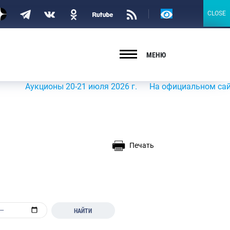
Версия
CLOSE
CLOSE
для
слабовидящих
МЕНЮ
укционы 20-21 июля 2026 г.
На официальном сайте Росры
Печать
НАЙТИ