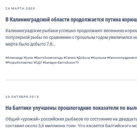
24 МАРТА 2020
В Калининградской области продолжается путина корюш
Калининградские рыбаки успешно продолжают весеннюю корюш
популярной рыбы по сравнению с прошлым годом увеличился на 
марта было добыто 7,8…
#Александр Жуков
#Балтийская сельдь
#Салака
#Добыча
#Корюшка
#Калининградская о
#Росрыболовство
#ОДУ
#Западно-Балтийское ТУ
23 ОКТЯБРЯ 2015
На Балтике улучшены прошлогодние показатели по вы
Общий «урожай» российских рыбаков по состоянию на двадцатые
составил около 3,6 миллиона тонн. Что касается Балтийского мо