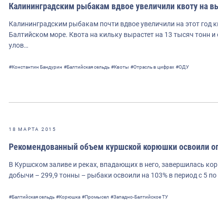
Калининградским рыбакам вдвое увеличили квоту на 
Калининградским рыбакам почти вдвое увеличили на этот год 
Балтийском море. Квота на кильку вырастет на 13 тысяч тонн 
улов…
#Константин Бандурин
#Балтийская сельдь
#Квоты
#Отрасль в цифрах
#ОДУ
18 МАРТА 2015
Рекомендованный объем куршской корюшки освоили о
В Куршском заливе и реках, впадающих в него, завершилась к
добычи – 299,9 тонны – рыбаки освоили на 103% в период с 5 по
#Балтийская сельдь
#Корюшка
#Промысел
#Западно-Балтийское ТУ