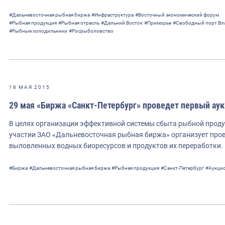
#Дальневосточная рыбная биржа
#Инфраструктура
#Восточный экономический форум
#Рыбная продукция
#Рыбная отрасль
#Дальний Восток
#Приморье
#Свободный порт Вл
#Рыбные холодильники
#Росрыболовство
18 МАЯ 2015
29 мая «Биржа «Санкт-Петербург» проведет первый ау
В целях организации эффективной системы сбыта рыбной проду
участии ЗАО «Дальневосточная рыбная биржа» организует пров
выловленных водных биоресурсов и продуктов их переработки
#Биржа
#Дальневосточная рыбная биржа
#Рыбная продукция
#Санкт-Петербург
#Аукци