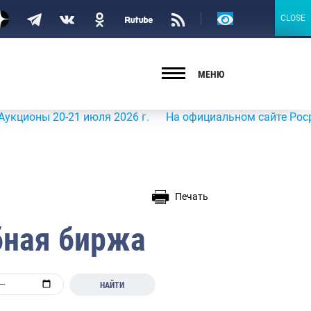
Версия
CLOSE
CLOSE
для
слабовидящих
МЕНЮ
 20-21 июля 2026 г.
На официальном сайте Росрыболовс
Печать
бная биржа
НАЙТИ