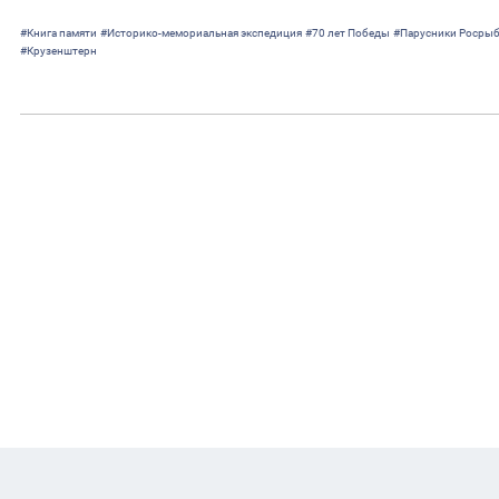
#Книга памяти
#Историко-мемориальная экспедиция
#70 лет Победы
#Парусники Росры
#Крузенштерн