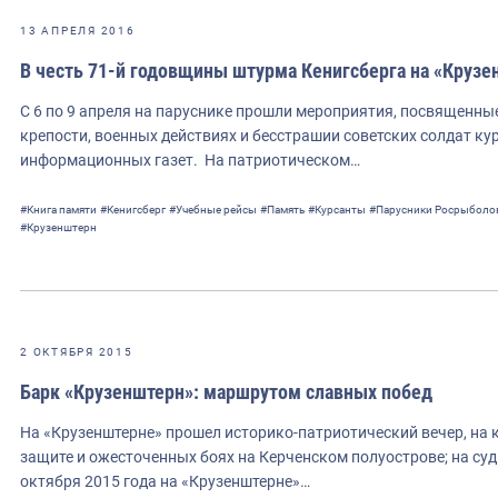
13 АПРЕЛЯ 2016
В честь 71-й годовщины штурма Кенигсберга на «Крузе
С 6 по 9 апреля на паруснике прошли мероприятия, посвященны
крепости, военных действиях и бесстрашии советских солдат ку
информационных газет. На патриотическом…
#Книга памяти
#Кенигсберг
#Учебные рейсы
#Память
#Курсанты
#Парусники Росрыболо
#Крузенштерн
2 ОКТЯБРЯ 2015
Барк «Крузенштерн»: маршрутом славных побед
На «Крузенштерне» прошел историко-патриотический вечер, на 
защите и ожесточенных боях на Керченском полуострове; на суд
октября 2015 года на «Крузенштерне»…