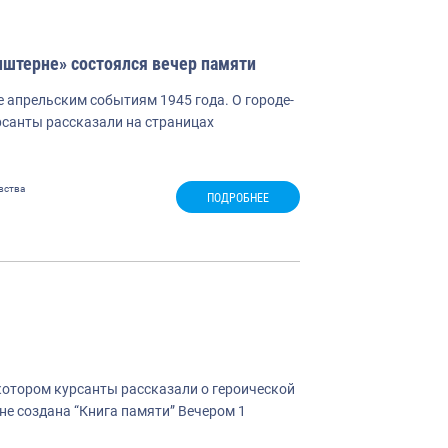
нштерне» состоялся вечер памяти
е апрельским событиям 1945 года. О городе-
рсанты рассказали на страницах
вства
ПОДРОБНЕЕ
котором курсанты рассказали о героической
не создана “Книга памяти” Вечером 1