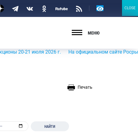
Версия
CLOSE
CLOSE
для
слабовидящих
МЕНЮ
20-21 июля 2026 г.
На официальном сайте Росрыболовств
Печать
НАЙТИ