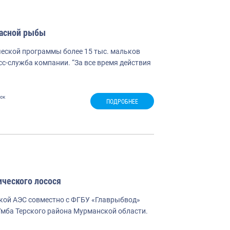
расной рыбы
еской программы более 15 тыс. мальков
сс-служба компании. “За все время действия
ск
ПОДРОБНЕЕ
ического лосося
кой АЭС совместно с ФГБУ «Главрыбвод»
 Умба Терского района Мурманской области.