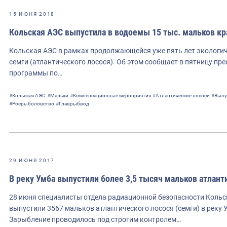
15 ИЮНЯ 2018
Кольская АЭС выпустила в водоемы 15 тыс. мальков к
Кольская АЭС в рамках продолжающейся уже пять лет экологич
семги (атлантического лосося). Об этом сообщает в пятницу пре
программы по…
#Кольская АЭС
#Мальки
#Компенсационные мероприятия
#Атлантические лососи
#Выпу
#Росрыболовство
#Главрыбвод
29 ИЮНЯ 2017
В реку Умба выпустили более 3,5 тысяч мальков атлант
28 июня специалисты отдела радиационной безопасности Кольс
выпустили 3567 мальков атлантического лосося (семги) в реку
Зарыбление проводилось под строгим контролем…