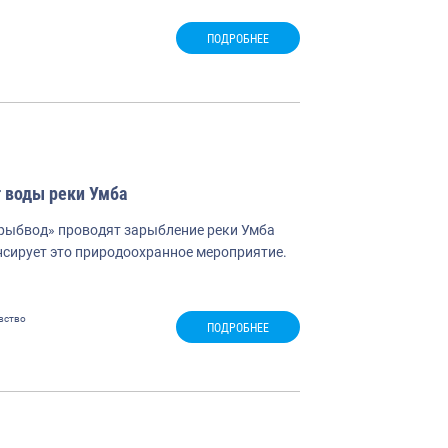
ПОДРОБНЕЕ
т воды реки Умба
рыбвод» проводят зарыбление реки Умба
нсирует это природоохранное мероприятие.
вство
ПОДРОБНЕЕ