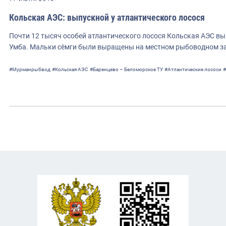
Кольская АЭС: выпускной у атлантического лосося
Почти 12 тысяч особей атлантического лосося Кольская АЭС вы
Умба. Мальки сёмги были выращены на местном рыбоводном зав
#Мурманрыбвод
#Кольская АЭС
#Баренцево – Беломорское ТУ
#Атлантические лососи
#