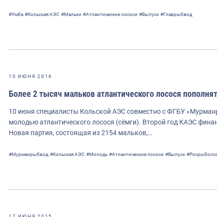
#Умба
#Кольская АЭС
#Мальки
#Атлантические лососи
#Выпуск
#Главрыбвод
10 ИЮНЯ 2016
Более 2 тысяч мальков атлантического лосося пополня
10 июня специалисты Кольской АЭС совместно с ФГБУ «Мурман
молодью атлантического лосося (сёмги). Второй год КАЭС фина
Новая партия, состоящая из 2154 мальков,…
#Мурманрыбвод
#Кольская АЭС
#Молодь
#Атлантические лососи
#Выпуск
#Росрыболо
17 ИЮНЯ 2015