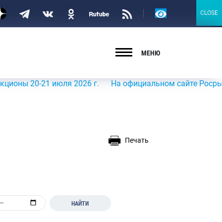
Версия
CLOSE
CLOSE
для
слабовидящих
МЕНЮ
20-21 июля 2026 г.
На официальном сайте Росрыболовств
Печать
НАЙТИ