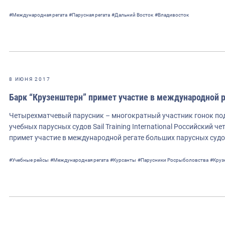
#Международная регата
#Парусная регата
#Дальний Восток
#Владивосток
8 ИЮНЯ 2017
Барк “Крузенштерн” примет участие в международной рег
Четырехматчевый парусник – многократный участник гонок по
учебных парусных судов Sail Training International Российский
примет участие в международной регате больших парусных судов
#Учебные рейсы
#Международная регата
#Курсанты
#Парусники Росрыболовства
#Круз