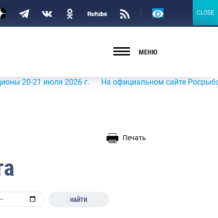
Версия
CLOSE
CLOSE
для
слабовидящих
МЕНЮ
-21 июля 2026 г.
На официальном сайте Росрыболовства 
Печать
та
НАЙТИ