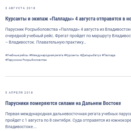
3 АВГУСТА 2018
Курсанты и экипаж «Паллады» 4 августа отправятся в 
Парусник Росрыболовства «Паллада» 4 августа из Владивостокс
очередной учебный рейс. Фрегат пройдет по маршруту Владивос
– Владивосток. Плавательную практику…
#Учебные рейсы
#Международная регата
#Курсанты
#Дальрыбвтуз
#Паллада
#Парусники Росрыболовства
5 АПРЕЛЯ 2018
Парусники померяются силами на Дальнем Востоке
Первая международная дальневосточная регата учебных паруснико
пройдет с 1 августа по 8 сентября. Суда отправятся из южноко
Владивостоке.…