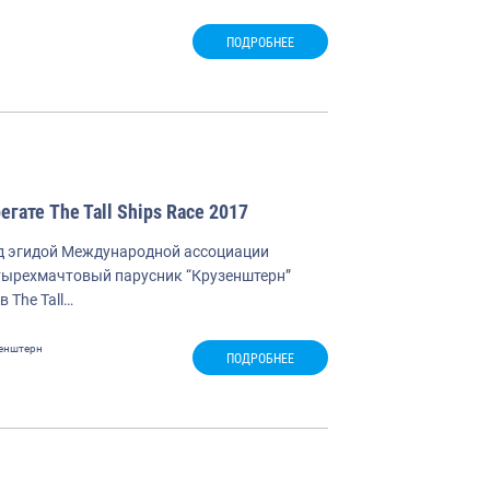
ПОДРОБНЕЕ
ате The Tall Ships Race 2017
д эгидой Международной ассоциации
 четырехмачтовый парусник “Крузенштерн”
 The Tall…
енштерн
ПОДРОБНЕЕ