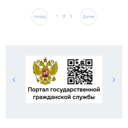
Навигация
1
2
3
Назад
Далее
по
записям