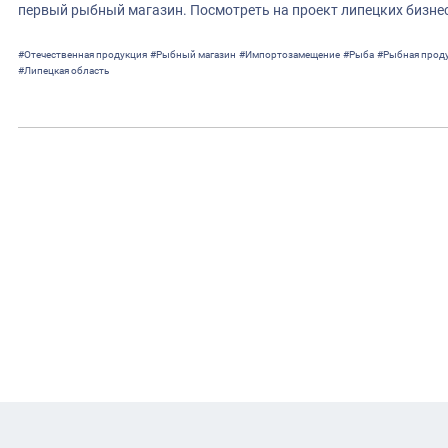
первый рыбный магазин. Посмотреть на проект липецких бизне
#Отечественная продукция
#Рыбный магазин
#Импортозамещение
#Рыба
#Рыбная прод
#Липецкая область