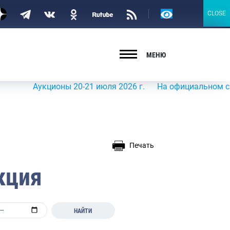
Версия
CLOSE
CLOSE
для
слабовидящих
МЕНЮ
Аукционы 20-21 июля 2026 г.
На официальном сайте Рос
Печать
кция
НАЙТИ