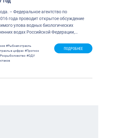
7 год
года. – Федеральное агентство по
2016 года проводит открытое обсуждение
тимого улова водных биологических
ренних водах Российской Федерации,…
ние
#Рыбная отрасль
ПОДРОБНЕЕ
трасль в цифрах
#Прогноз
Росрыболовство
#ОДУ
стаков