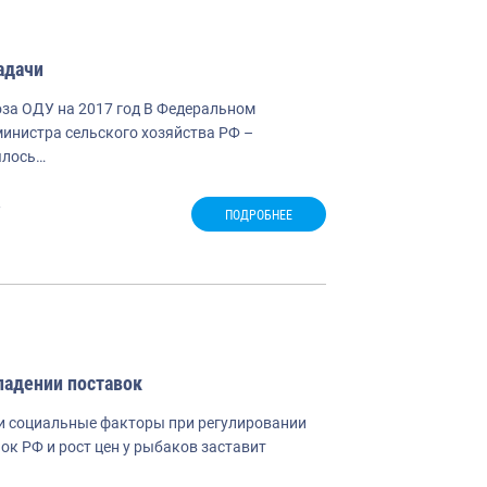
адачи
за ОДУ на 2017 год В Федеральном
министра сельского хозяйства РФ –
ялось…
в
ПОДРОБНЕЕ
падении поставок
 и социальные факторы при регулировании
к РФ и рост цен у рыбаков заставит