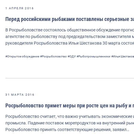
1 АПРЕЛЯ 2016
Перед российскими рыбаками поставлены серьезные з
В Росрыболовстве состоялось общественное обсуждение прогно
агентстве по рыболовству под председательством заместителя 
руководителя Росрыболовства Ильи Шестакова 30 марта состо
#Открытое обсуждение
#Росрыболовство
#ОДУ
#Рыбопромышленники
#Илья Шестако
31 МАРТА 2016
Росрыболовство примет меры при росте цен на рыбу и 
Росрыболовство считает, что важно учитывать экономические
промысла. Падение поставок морепродуктов на внутренний рыно
Росрыболовство принять соответствующие решения, заявил…