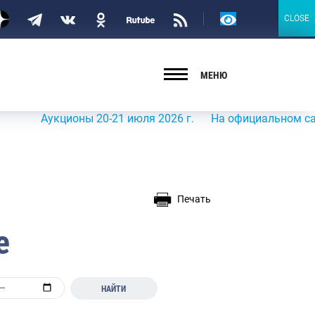
Версия
CLOSE
CLOSE
для
слабовидящих
МЕНЮ
Аукционы 20-21 июля 2026 г.
На официальном сайте Роср
Печать
е
НАЙТИ