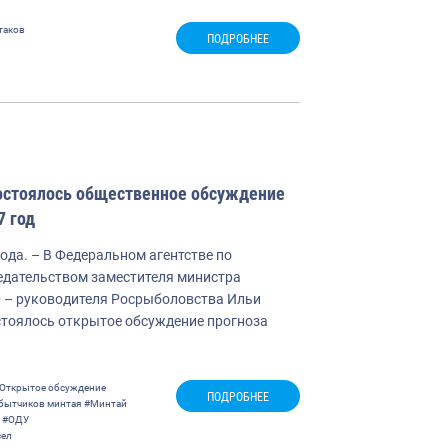
таков
ПОДРОБНЕЕ
остоялось общественное обсуждение
7 год
года. – В Федеральном агентстве по
едательством заместителя министра
Ф – руководителя Росрыболовства Ильи
стоялось открытое обсуждение прогноза
Открытое обсуждение
ПОДРОБНЕЕ
бытчиков минтая
#Минтай
#ОДУ
ел