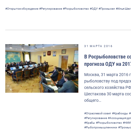
#Открытое обсуждение
#Регулирование
#Росрыболовство
#ОДУ
#Промысел
#Илья Шес
31 МАРТА 2016
В Росрыболовстве с
прогноза ОДУ на 201
Москва, 31 марта 2016 
рыболовству под предс
сельского хозяйства Р
Шестакова 30 марта со
общего…
#Отраслевой совет
#Крабоиды
#
#Регулирование
#Ассоциация до
#Крабы
#Росрыболовство
#НИИ
#Рыбопромышленники
#Промыс