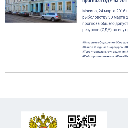
прогноза ОДУ на 201
Москва, 24 марта 2016 
рыболовству 30 марта 
прогноза общего допус
ресурсов (ОДУ) во внут
#Открытое обсуждение
#Совеща
#Вылов
#Водные биоресурсы
#О
#Территориальные управления
#
#Рыбопромышленники
#Илья Ше