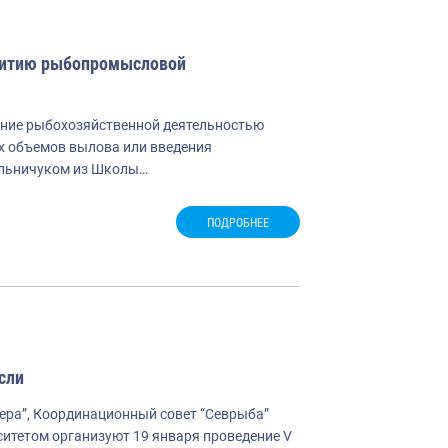
звитию рыбопромысловой
дение рыбохозяйственной деятельностью
х объемов вылова или введения
ельничуком из Школы…
ПОДРОБНЕЕ
сли
ра”, Координационный совет “Севрыба”
итетом организуют 19 января проведение V