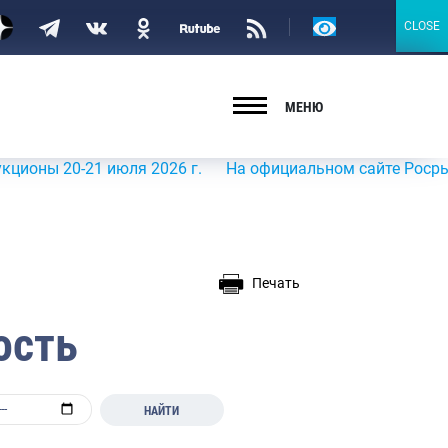
Версия
CLOSE
CLOSE
для
слабовидящих
МЕНЮ
20-21 июля 2026 г.
На официальном сайте Росрыболовств
Печать
ость
НАЙТИ