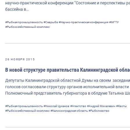
научно-практической конференции “Состояние и перспективы 
бассейна в…
#Рыбная промышленность
#Севрыба
#Научно-практическая конференция
#МГТУ
#Рыбохозяйственный комплекс
26 НОЯБРЯ 2015
В новой структуре правительства Калининградской обла
Депутаты Калининградской областной Думы на своем заседани
голосов согласовали структуру органов исполнительной власти
Полномочный представитель губернатора в облдуме Татьяна Ша
#Рыбная промышленность
#Николай Цуканов
#Агентство
#Андрей Михалевич
#Квоты
#Рыбохозяйственный комплекс
#Калининградская область
#Рыболовство