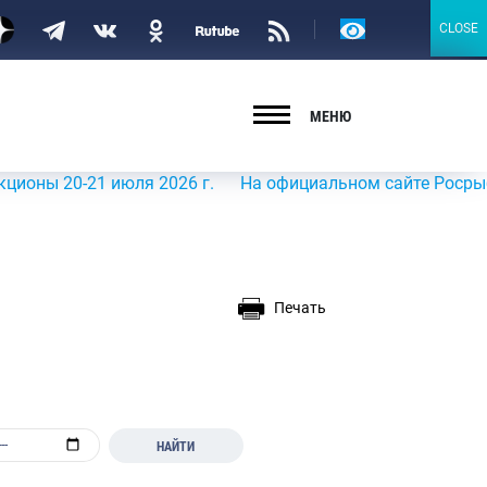
Версия
CLOSE
CLOSE
для
слабовидящих
МЕНЮ
0-21 июля 2026 г.
На официальном сайте Росрыболовств
Печать
НАЙТИ