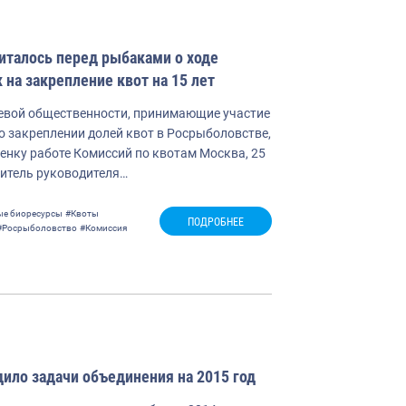
италось перед рыбаками о ходе
 на закрепление квот на 15 лет
евой общественности, принимающие участие
о закреплении долей квот в Росрыболовстве,
енку работе Комиссий по квотам Москва, 25
титель руководителя…
ые биоресурсы
#Квоты
ПОДРОБНЕЕ
#Росрыболовство
#Комиссия
ило задачи объединения на 2015 год