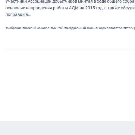
Участники Ассоциации добытчиков минтая в ходе общего собрани
основные направления работы АДМ на 2015 год, а также обсу
поправки в…
#Собрание
#Василий Соколов
#Минтай
#Федеральный закон
#Росрыболовство
#Итоги 