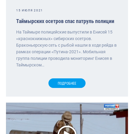
15 ИЮЛЯ 2021
Таймырских осетров спас патруль полиции
На Таймыре полицейские выпустили в Енисей 15
«краснокнижных» сибирских осетров.
Браконьерскую сеть с рыбой нашли в ходе рейда в
рамках операции «Путина-2021». Мобильная
группа полиции проводила мониторинг Енисея в
Таймырском…
ПОДРОБНЕЕ