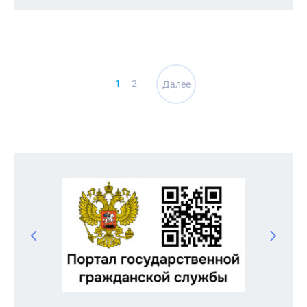
Навигация
1
2
Далее
по
записям