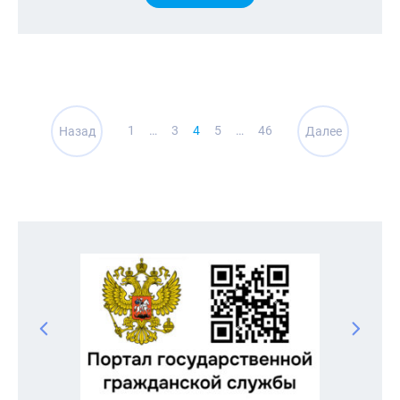
Навигация
1
…
3
4
5
…
46
Назад
Далее
по
записям