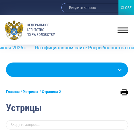
CLOSE
CLOSE
ФЕДЕРАЛЬНОЕ
АГЕНТСТВО
ПО РЫБОЛОВСТВУ
 г.
На официальном сайте Росрыболовства в информацио
Главная
Устрицы
Страница 2
Устрицы