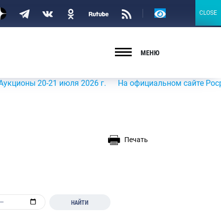
Версия
CLOSE
CLOSE
для
слабовидящих
МЕНЮ
ы 20-21 июля 2026 г.
На официальном сайте Росрыболовс
Печать
НАЙТИ