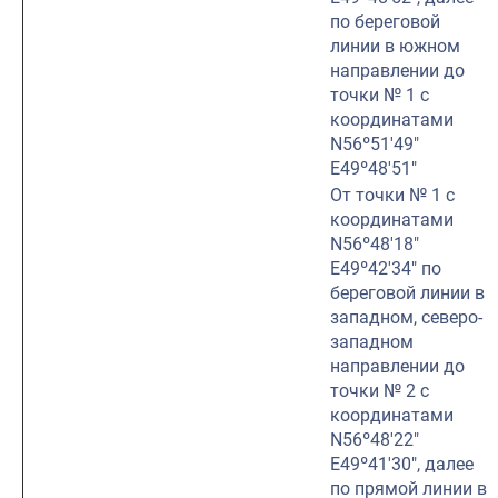
по береговой
линии в южном
направлении до
точки № 1 с
координатами
N56º51′49″
E49º48′51″
От точки № 1 с
координатами
N56º48′18″
E49º42′34″ по
береговой линии в
западном, северо-
западном
направлении до
точки № 2 с
координатами
N56º48′22″
E49º41′30″, далее
по прямой линии в