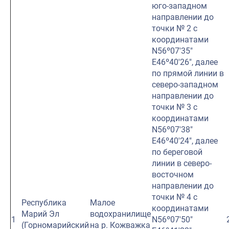
юго-западном
направлении до
точки № 2 с
координатами
N56º07′35″
E46º40′26″, далее
по прямой линии в
северо-западном
направлении до
точки № 3 с
координатами
N56º07′38″
E46º40′24″, далее
по береговой
линии в северо-
восточном
направлении до
точки № 4 с
Республика
Малое
координатами
Марий Эл
водохранилище
1
N56º07′50″
(Горномарийский
на р. Кожважка