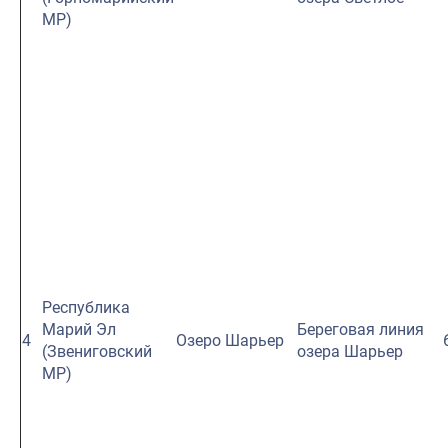
МР)
Республика
Марий Эл
Береговая линия
4
Озеро Шарьер
(Звениговский
озера Шарьер
МР)