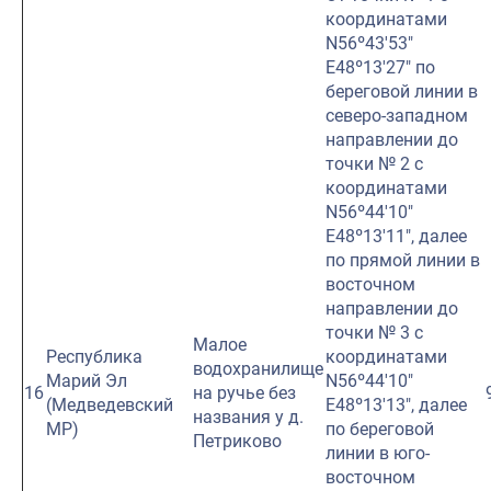
координатами
N56º43′53″
E48º13′27″ по
береговой линии в
северо-западном
направлении до
точки № 2 с
координатами
N56º44′10″
E48º13′11″, далее
по прямой линии в
восточном
направлении до
точки № 3 с
Малое
Республика
координатами
водохранилище
Марий Эл
N56º44′10″
16
на ручье без
(Медведевский
E48º13′13″, далее
названия у д.
МР)
по береговой
Петриково
линии в юго-
восточном