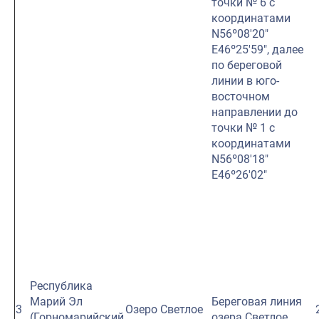
точки № 6 с
координатами
N56º08′20″
E46º25′59″, далее
по береговой
линии в юго-
восточном
направлении до
точки № 1 с
координатами
N56º08′18″
E46º26′02″
Республика
Марий Эл
Береговая линия
3
Озеро Светлое
(Горномарийский
озера Светлое