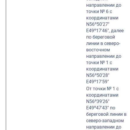
направлении до
точки № 6 с
координатами
N56º50′27″
E49º17′46″, далее
по береговой
линии в северо-
восточном
направлении до
точки № 1 с
координатами
N56º50′28″
E49º17′59″
От точки № 1 с
координатами
N56º39′26″
E49º47′43″ по
береговой линии в
северо-западном
направлении до