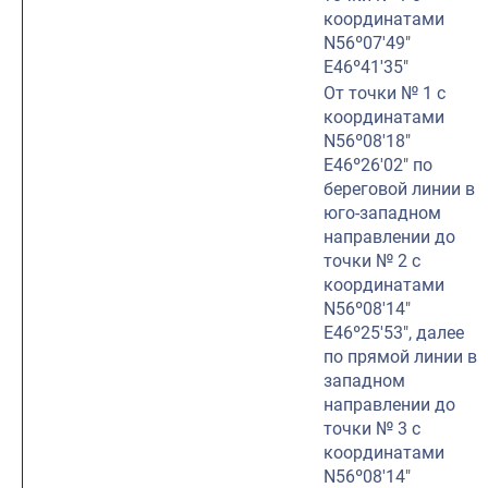
координатами
N56º07′49″
E46º41′35″
От точки № 1 с
координатами
N56º08′18″
E46º26′02″ по
береговой линии в
юго-западном
направлении до
точки № 2 с
координатами
N56º08′14″
E46º25′53″, далее
по прямой линии в
западном
направлении до
точки № 3 с
координатами
N56º08′14″