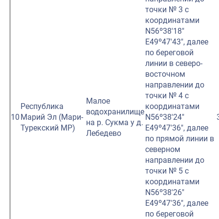
точки № 3 с
координатами
N56º38′18″
E49º47′43″, далее
по береговой
линии в северо-
восточном
направлении до
точки № 4 с
Малое
Республика
координатами
водохранилище
10
Марий Эл (Мари-
N56º38′24″
на р. Сукма у д.
Турекский МР)
E49º47′36″, далее
Лебедево
по прямой линии в
северном
направлении до
точки № 5 с
координатами
N56º38′26″
E49º47′36″, далее
по береговой