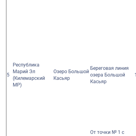
Республика
Береговая линия
Марий Эл
Озеро Большой
5
озера Большой
(Килемарский
Касьяр
Касьяр
МР)
От точки № 1 с