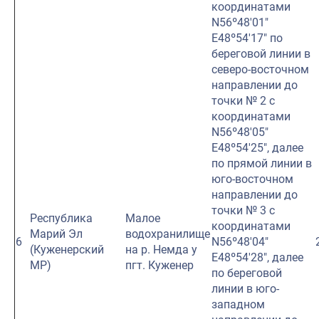
координатами
N56º48′01″
E48º54′17″ по
береговой линии в
северо-восточном
направлении до
точки № 2 с
координатами
N56º48′05″
E48º54′25″, далее
по прямой линии в
юго-восточном
направлении до
точки № 3 с
Республика
Малое
координатами
Марий Эл
водохранилище
6
N56º48′04″
(Куженерский
на р. Немда у
E48º54′28″, далее
МР)
пгт. Куженер
по береговой
линии в юго-
западном