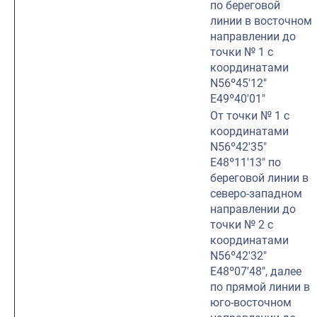
по береговой
линии в восточном
направлении до
точки № 1 с
координатами
N56º45′12″
E49º40′01″
От точки № 1 с
координатами
N56º42′35″
E48º11′13″ по
береговой линии в
северо-западном
направлении до
точки № 2 с
координатами
N56º42′32″
E48º07′48″, далее
по прямой линии в
юго-восточном