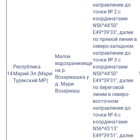
направлении до
точки № 2 с
координатами
N56º44′50″
E49º39′33″, далее
по прямой линии в
северо-западном
направлении до
Малое
точки № 3 с
водохранилище
Республика
координатами
на р.
14
Марий Эл (Мари-
N56º44′50″
Возармашка у
Турекский МР)
E49º39′31″, далее
д. Мари-
по береговой
Возармаш
линии в северо-
восточном
направлении до
точки № 4 с
координатами
N56º45′13″
E49º39′51″, далее