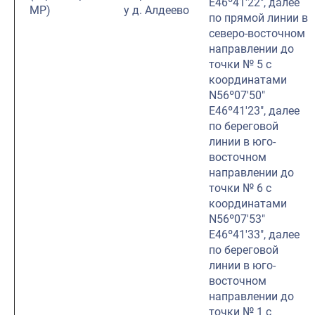
E46º41′22″, далее
МР)
у д. Алдеево
по прямой линии в
северо-восточном
направлении до
точки № 5 с
координатами
N56º07′50″
E46º41′23″, далее
по береговой
линии в юго-
восточном
направлении до
точки № 6 с
координатами
N56º07′53″
E46º41′33″, далее
по береговой
линии в юго-
восточном
направлении до
точки № 1 с