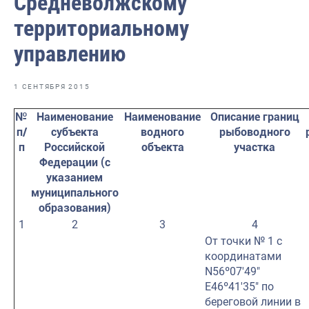
Средневолжскому
Отраслевые СМИ
территориальному
Выставки и конференции
управлению
Научно-практическая литература
Рыбоохрана России
1 СЕНТЯБРЯ 2015
Отрасль в цифрах
№
Наименование
Наименование
Описание границ
п/
субъекта
водного
рыбоводного
Инфографика
п
Российской
объекта
участка
Федерации (с
Большая африканская экспедиция
указанием
муниципального
Укрепление духовно-нравственных ценностей
образования)
События в России и мире
1
2
3
4
От точки № 1 с
координатами
N56º07′49″
E46º41′35″ по
береговой линии в