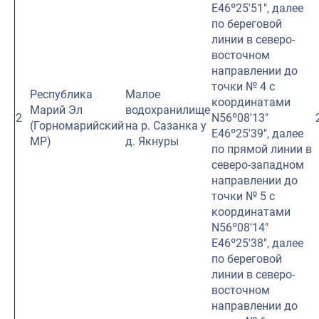
E46º25′51″, далее
по береговой
линии в северо-
восточном
направлении до
точки № 4 с
Республика
Малое
координатами
Марий Эл
водохранилище
2
N56º08′13″
(Горномарийский
на р. Сазанка у
E46º25′39″, далее
МР)
д. Якнуры
по прямой линии в
северо-западном
направлении до
точки № 5 с
координатами
N56º08′14″
E46º25′38″, далее
по береговой
линии в северо-
восточном
направлении до