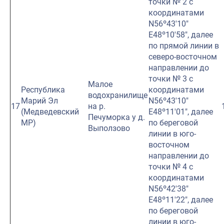
точки № 2 с
координатами
N56º43′10″
E48º10′58″, далее
по прямой линии в
северо-восточном
направлении до
точки № 3 с
Малое
Республика
координатами
водохранилище
Марий Эл
N56º43′10″
17
на р.
(Медведевский
E48º11′01″, далее
Печуморка у д.
МР)
по береговой
Выползово
линии в юго-
восточном
направлении до
точки № 4 с
координатами
N56º42′38″
E48º11′22″, далее
по береговой
линии в юго-