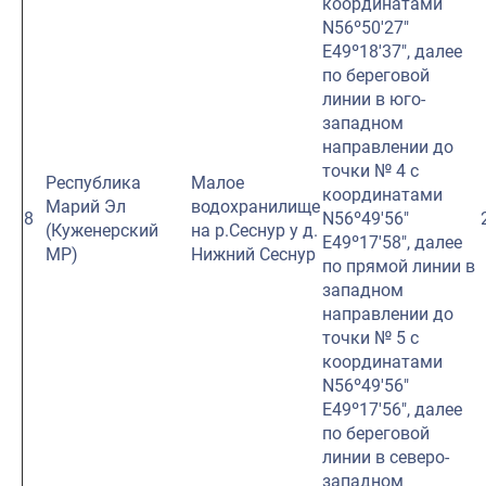
координатами
N56º50′27″
E49º18′37″, далее
по береговой
линии в юго-
западном
направлении до
точки № 4 с
Республика
Малое
координатами
Марий Эл
водохранилище
8
N56º49′56″
(Куженерский
на р.Сеснур у д.
E49º17′58″, далее
МР)
Нижний Сеснур
по прямой линии в
западном
направлении до
точки № 5 с
координатами
N56º49′56″
E49º17′56″, далее
по береговой
линии в северо-
западном