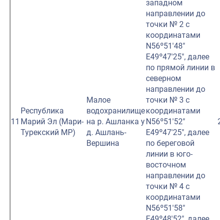
западном
направлении до
точки № 2 с
координатами
N56º51′48″
E49º47′25″, далее
по прямой линии в
северном
направлении до
Малое
точки № 3 с
Республика
водохранилище
координатами
11
Марий Эл (Мари-
на р. Ашланка у
N56º51′52″
Турекский МР)
д. Ашлань-
E49º47′25″, далее
Вершина
по береговой
линии в юго-
восточном
направлении до
точки № 4 с
координатами
N56º51′58″
E49º48′52″, далее