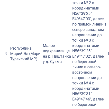
точки № 2 с
координатами
N56º39′25″
E49º47′03″, далее
по прямой линии в
северо-западном
направлении до
точки № 3 с
Малое
координатами
Республика
водхранилище
N56º39′25″
9
Марий Эл (Мари-
на р. Пиштанка
E49º47′02″, далее
Турекский МР)
у д. Сукма
по береговой
линии в северо-
восточном
направлении до
точки № 4 с
координатами
N56º39′31″
E49º47′46″, далее
по береговой