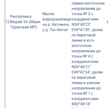
северо-восточном
направлении до
Малое
точки № 3 с
Республика
водохранилище
координатами
12
Марий Эл (Мари-
на р. Китнинка
N56º48′23″
Турекский МР)
у д. Тат-Китня
E49º41′30″, далее
по береговой
линии в юго-
восточном
направлении до
точки № 4 с
координатами
N56º48′21″
E49º42′34″, далее
по береговой
линии в южном
направлении до
точки № 1 с
координатами
N56º48′18″