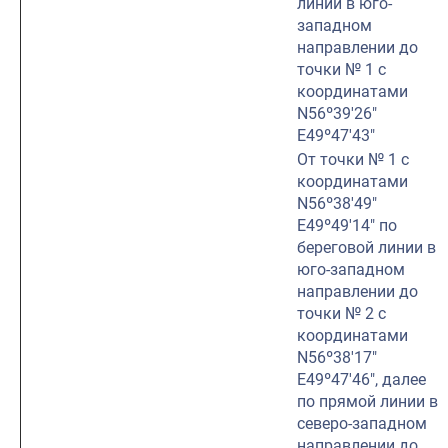
линии в юго-
западном
направлении до
точки № 1 с
координатами
N56º39′26″
E49º47′43″
От точки № 1 с
координатами
N56º38′49″
E49º49′14″ по
береговой линии в
юго-западном
направлении до
точки № 2 с
координатами
N56º38′17″
E49º47′46″, далее
по прямой линии в
северо-западном
направлении до