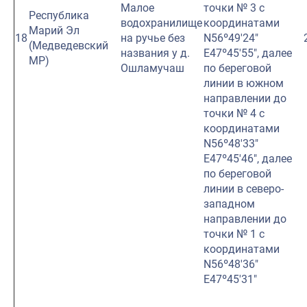
Малое
точки № 3 с
Республика
водохранилище
координатами
Марий Эл
18
на ручье без
N56º49′24″
(Медведевский
названия у д.
E47º45′55″, далее
МР)
Ошламучаш
по береговой
линии в южном
направлении до
точки № 4 с
координатами
N56º48′33″
E47º45′46″, далее
по береговой
линии в северо-
западном
направлении до
точки № 1 с
координатами
N56º48′36″
E47º45′31″