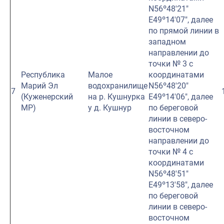
N56º48′21″
E49º14′07″, далее
по прямой линии в
западном
направлении до
точки № 3 с
Республика
Малое
координатами
Марий Эл
водохранилище
N56º48′20″
7
(Куженерский
на р. Кушнурка
E49º14′06″, далее
МР)
у д. Кушнур
по береговой
линии в северо-
восточном
направлении до
точки № 4 с
координатами
N56º48′51″
E49º13′58″, далее
по береговой
линии в северо-
восточном