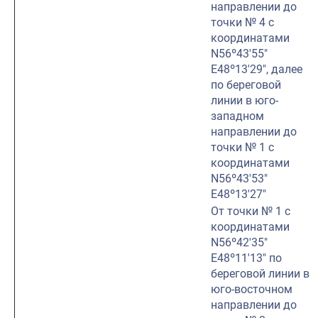
направлении до
точки № 4 с
координатами
N56º43′55″
E48º13′29″, далее
по береговой
линии в юго-
западном
направлении до
точки № 1 с
координатами
N56º43′53″
E48º13′27″
От точки № 1 с
координатами
N56º42′35″
E48º11′13″ по
береговой линии в
юго-восточном
направлении до