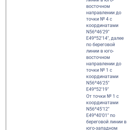
восточном
направлении до
точки № 4 с
координатами
N56º46′29″
E49º52′14″, далее
по береговой
линии в юго-
восточном
направлении до
точки № 1 с
координатами
N56º46′25″
E49º52′19″
От точки № 1 с
координатами
N56º45′12″
E49º40′01″ по
береговой линии в
юго-западном