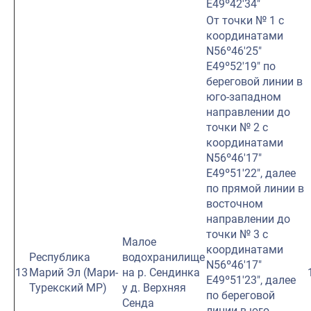
E49º42′34″
От точки № 1 с
координатами
N56º46′25″
E49º52′19″ по
береговой линии в
юго-западном
направлении до
точки № 2 с
координатами
N56º46′17″
E49º51′22″, далее
по прямой линии в
восточном
направлении до
точки № 3 с
Малое
координатами
Республика
водохранилище
N56º46′17″
13
Марий Эл (Мари-
на р. Сендинка
E49º51′23″, далее
Турекский МР)
у д. Верхняя
по береговой
Сенда
линии в юго-