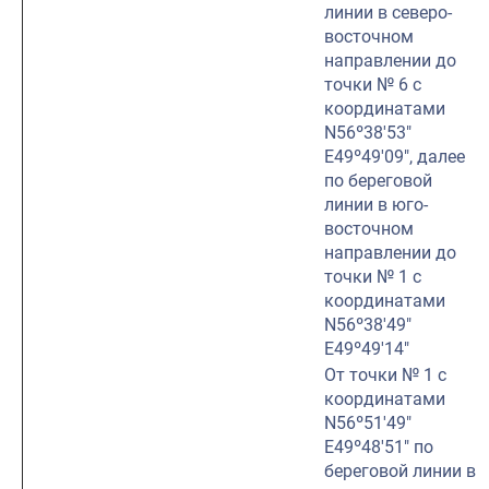
линии в северо-
восточном
направлении до
точки № 6 с
координатами
N56º38′53″
E49º49′09″, далее
по береговой
линии в юго-
восточном
направлении до
точки № 1 с
координатами
N56º38′49″
E49º49′14″
От точки № 1 с
координатами
N56º51′49″
E49º48′51″ по
береговой линии в