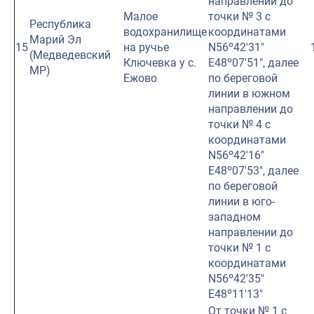
направлении до
Малое
точки № 3 с
Республика
водохранилище
координатами
Марий Эл
15
на ручье
N56º42′31″
(Медведевский
Ключевка у с.
E48º07′51″, далее
МР)
Ежово
по береговой
линии в южном
направлении до
точки № 4 с
координатами
N56º42′16″
E48º07′53″, далее
по береговой
линии в юго-
западном
направлении до
точки № 1 с
координатами
N56º42′35″
E48º11′13″
От точки № 1 с