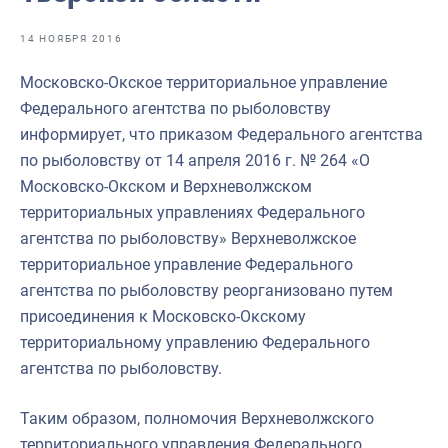
Отраслевые СМИ
14 НОЯБРЯ 2016
Выставки и конференции
Московско-Окское территориальное управление
Научно-практическая литература
Федерального агентства по рыболовству
Рыбоохрана России
информирует, что приказом Федерального агентства
по рыболовству от 14 апреля 2016 г. № 264 «О
Отрасль в цифрах
Московско-Окском и Верхневолжском
Инфографика
территориальных управлениях Федерального
агентства по рыболовству» Верхневолжское
Большая африканская экспедиция
территориальное управление Федерального
Укрепление духовно-нравственных ценностей
агентства по рыболовству реорганизовано путем
присоединения к Московско-Окскому
События в России и мире
территориальному управлению Федерального
агентства по рыболовству.
Таким образом, полномочия Верхневолжского
территориального управления Федерального