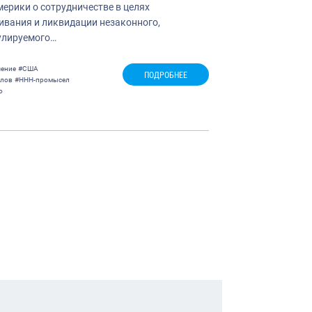
ерики о сотрудничестве в целях
ивания и ликвидации незаконного,
улируемого…
ение
#США
ПОДРОБНЕЕ
олов
#ННН-промысел
о