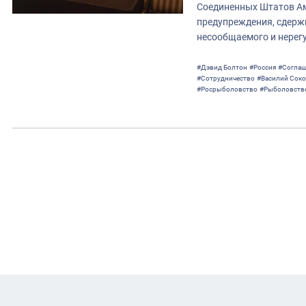
Соединенных Штатов Ам
предупреждения, сдерж
несообщаемого и нерег
#Дэвид Болтон
#Россия
#Соглаш
#Сотрудничество
#Василий Сок
#Росрыболовство
#Рыболовств