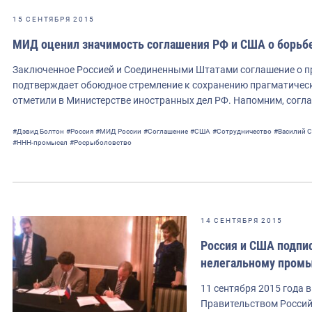
15 СЕНТЯБРЯ 2015
МИД оценил значимость соглашения РФ и США о борьбе
Заключенное Россией и Соединенными Штатами соглашение о 
подтверждает обоюдное стремление к сохранению прагматичес
отметили в Министерстве иностранных дел РФ. Напомним, согла
#Дэвид Болтон
#Россия
#МИД России
#Соглашение
#США
#Сотрудничество
#Василий 
#ННН-промысел
#Росрыболовство
14 СЕНТЯБРЯ 2015
Россия и США подпи
нелегальному пром
11 сентября 2015 года 
Правительством Россий