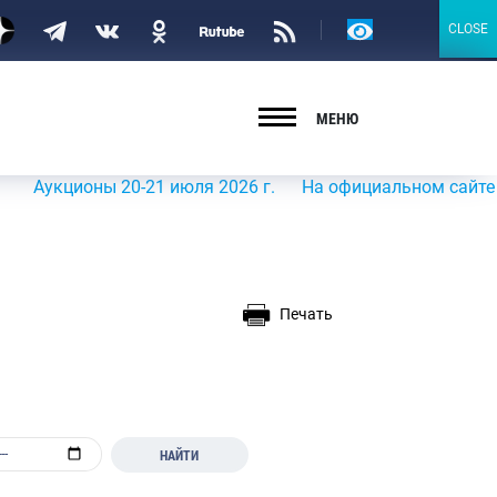
Версия
CLOSE
CLOSE
для
слабовидящих
МЕНЮ
ионы 20-21 июля 2026 г.
На официальном сайте Росрыбо
Печать
НАЙТИ