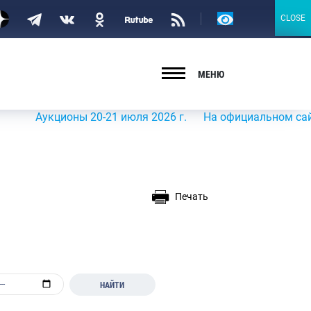
Версия
CLOSE
CLOSE
для
слабовидящих
МЕНЮ
укционы 20-21 июля 2026 г.
На официальном сайте Роср
Печать
НАЙТИ