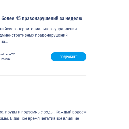
 более 45 правонарушений за неделю
спийского территориального управления
 административных правонарушений,
 на…
пийское ТУ
ПОДРОБНЕЕ
 России
ёра, пруды и подземные воды. Каждый водоём
измы. В данное время негативное влияние