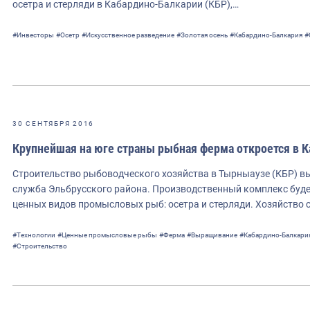
осетра и стерляди в Кабардино-Балкарии (КБР),…
#Инвесторы
#Осетр
#Искусственное разведение
#Золотая осень
#Кабардино-Балкария
#
30 СЕНТЯБРЯ 2016
Крупнейшая на юге страны рыбная ферма откроется в 
Строительство рыбоводческого хозяйства в Тырныаузе (КБР) в
служба Эльбрусского района. Производственный комплекс буд
ценных видов промысловых рыб: осетра и стерляди. Хозяйство
#Технологии
#Ценные промысловые рыбы
#Ферма
#Выращивание
#Кабардино-Балкари
#Строительство