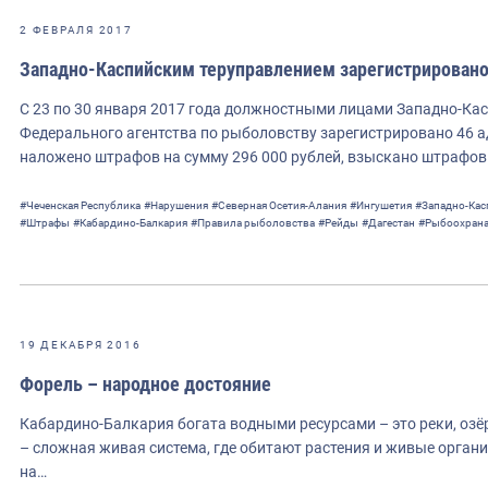
2 ФЕВРАЛЯ 2017
Западно-Каспийским теруправлением зарегистрировано
С 23 по 30 января 2017 года должностными лицами Западно-Ка
Федерального агентства по рыболовству зарегистрировано 46
наложено штрафов на сумму 296 000 рублей, взыскано штрафов
#Чеченская Республика
#Нарушения
#Северная Осетия-Алания
#Ингушетия
#Западно-Кас
#Штрафы
#Кабардино-Балкария
#Правила рыболовства
#Рейды
#Дагестан
#Рыбоохрана
19 ДЕКАБРЯ 2016
Форель – народное достояние
Кабардино-Балкария богата водными ресурсами – это реки, оз
– сложная живая система, где обитают растения и живые орган
на…