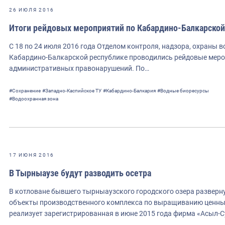
26 ИЮЛЯ 2016
Итоги рейдовых мероприятий по Кабардино-Балкарской
С 18 по 24 июля 2016 года Отделом контроля, надзора, охраны 
Кабардино-Балкарской республике проводились рейдовые мероп
административных правонарушений. По…
#Сохранение
#Западно-Каспийское ТУ
#Кабардино-Балкария
#Водные биоресурсы
#Водоохранная зона
17 ИЮНЯ 2016
В Тырныаузе будут разводить осетра
В котловане бывшего тырныаузского городского озера разверн
объекты производственного комплекса по выращиванию ценны
реализует зарегистрированная в июне 2015 года фирма «Асыл-С