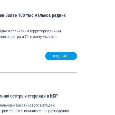
ек более 100 тыс мальков редких
падно-Каспийским территориальным
кого осетра и 71 тысячу мальков
ПОДРОБНЕЕ
ению осетра и стерляди в КБР
енением бассейнового метода с
строительство комплекса по разведению