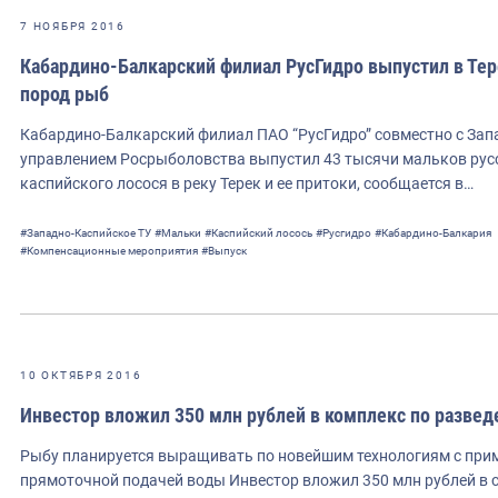
7 НОЯБРЯ 2016
Кабардино-Балкарский филиал РусГидро выпустил в Тер
пород рыб
Кабардино-Балкарский филиал ПАО “РусГидро” совместно с За
управлением Росрыболовства выпустил 43 тысячи мальков русс
каспийского лосося в реку Терек и ее притоки, сообщается в…
#Западно-Каспийское ТУ
#Мальки
#Каспийский лосось
#Русгидро
#Кабардино-Балкария
#Компенсационные мероприятия
#Выпуск
10 ОКТЯБРЯ 2016
Инвестор вложил 350 млн рублей в комплекс по развед
Рыбу планируется выращивать по новейшим технологиям с прим
прямоточной подачей воды Инвестор вложил 350 млн рублей в 