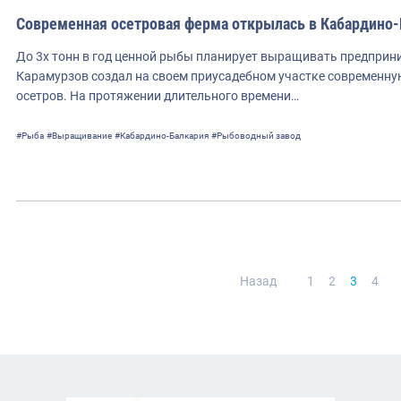
Современная осетровая ферма открылась в Кабардино
До 3х тонн в год ценной рыбы планирует выращивать предприн
Карамурзов создал на своем приусадебном участке современн
осетров. На протяжении длительного времени…
#Рыба
#Выращивание
#Кабардино-Балкария
#Рыбоводный завод
Нави
Назад
1
2
3
4
по
запи