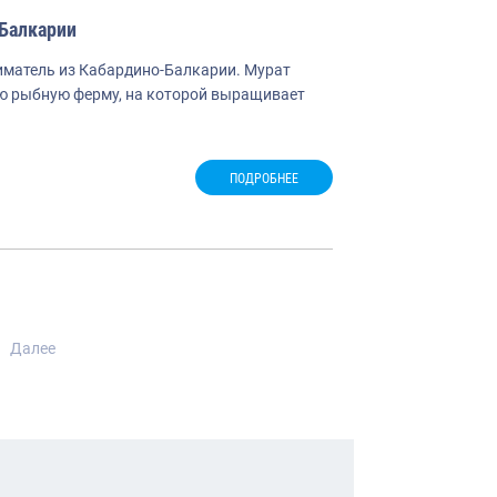
-Балкарии
иматель из Кабардино-Балкарии. Мурат
ую рыбную ферму, на которой выращивает
ПОДРОБНЕЕ
гация
Далее
сям