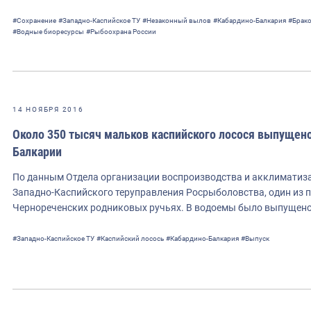
#Сохранение
#Западно-Каспийское ТУ
#Незаконный вылов
#Кабардино-Балкария
#Брак
#Водные биоресурсы
#Рыбоохрана России
14 НОЯБРЯ 2016
Около 350 тысяч мальков каспийского лосося выпущено 
Балкарии
По данным Отдела организации воспроизводства и акклиматиз
Западно-Каспийского теруправления Росрыболовства, один из 
Чернореченских родниковых ручьях. В водоемы было выпущено
#Западно-Каспийское ТУ
#Каспийский лосось
#Кабардино-Балкария
#Выпуск