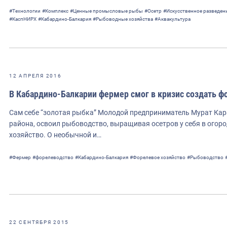
#Технологии
#Комплекс
#Ценные промысловые рыбы
#Осетр
#Искусственное разведен
#КаспНИРХ
#Кабардино-Балкария
#Рыбоводные хозяйства
#Аквакультура
12 АПРЕЛЯ 2016
В Кабардино-Балкарии фермер смог в кризис создать ф
Сам себе “золотая рыбка” Молодой предприниматель Мурат Кар
района, освоил рыбоводство, выращивая осетров у себя в огоро
хозяйство. О необычной и…
#Фермер
#форелеводство
#Кабардино-Балкария
#Форелевое хозяйство
#Рыбоводство
22 СЕНТЯБРЯ 2015