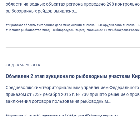
области на водных объектах региона проведено 298 контрольно
рыбоохранных рейдов выявлено…
#Кировская область
#Уголовное дело
#Нарушения
#Незаконные орудия лова
#Незаконн
#Правила рыболовства
#Водные биоресурсы
#Средневолжское ТУ
#Рыбоохрана России
30 ДЕКАБРЯ 2016
Объявлен 2 этап аукциона по рыбоводным участкам Кир
Средневолжским территориальным управлением Федерального аг
приказом от «23» декабря 2016 г. № 739 принято решение о про
заключения договора пользования рыбоводным…
#Кировская область
#Средневолжское ТУ
#Аукцион
#Рыбоводные участки