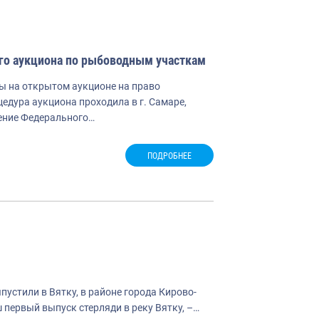
ого аукциона по рыбоводным участкам
ы на открытом аукционе на право
дура аукциона проходила в г. Самаре,
ение Федерального…
ПОДРОБНЕЕ
устили в Вятку, в районе города Кирово-
 первый выпуск стерляди в реку Вятку, –…