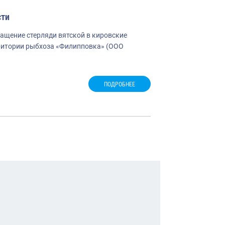
сти
ащение стерляди вятской в кировские
ритории рыбхоза «Филипповка» (ООО
ПОДРОБНЕЕ