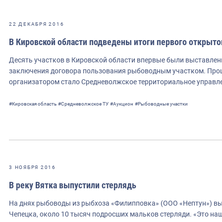
22 ДЕКАБРЯ 2016
В Кировской области подведены итоги первого открыт
Десять участков в Кировской области впервые были выставлен
заключения договора пользования рыбоводным участком. Проце
организатором стало Средневолжское территориальное управл
#Кировская область
#Средневолжское ТУ
#Аукцион
#Рыбоводные участки
3 НОЯБРЯ 2016
В реку Вятка выпустили стерлядь
На днях рыбоводы из рыбхоза «Филипповка» (ООО «Нептун») вып
Чепецка, около 10 тысяч подросших мальков стерляди. «Это наш