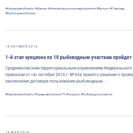
#Кировская область
#Мальки
#Компенсационные мероприятия
#Выпуск
#Стерлядь
#Рыбоохрана России
10 ОКТЯБРЯ 2016
1-й этап аукциона по 10 рыбоводным участкам пройдет 
Средневолжским территориальным управлением Федерального аг
приказом от «4» октября 2016 г. № 634 принято решение о пров
заключения договора пользования рыбоводным…
#Кировская область
#Средневолжское ТУ
#Аукцион
#Рыбоводные участки
16 МАЯ 2016