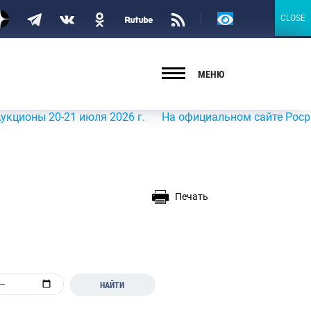
Версия
CLOSE
CLOSE
для
слабовидящих
МЕНЮ
 20-21 июля 2026 г.
На официальном сайте Росрыболовст
Печать
НАЙТИ