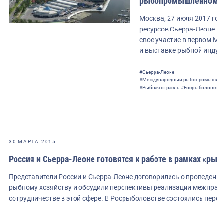
рыбопромышленном 
Москва, 27 июля 2017 г
ресурсов Сьерра-Леоне
свое участие в перво
и выставке рыбной инду
#Сьерра-Леоне
#Международный рыбопромышл
#Рыбная отрасль
#Росрыболовс
30 МАРТА 2015
Россия и Сьерра-Леоне готовятся к работе в рамках «р
Представители России и Сьерра-Леоне договорились о проведен
рыбному хозяйству и обсудили перспективы реализации межпра
сотрудничестве в этой сфере. В Росрыболовстве состоялись п