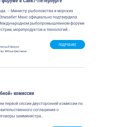
форуме в Санкт-Петербурге
ода. – Министр рыболовства и морских
 Элизабет Манс официально подтвердила
м Международном рыбопромышленном форуме
стрии, морепродуктов и технологий…
ПОДРОБНЕЕ
енный форум
тво
#Илья Шестаков
ыбной» комиссии
ии первой сессии двусторонней комиссии по
вительственного соглашения о
ереговоры замминистра…