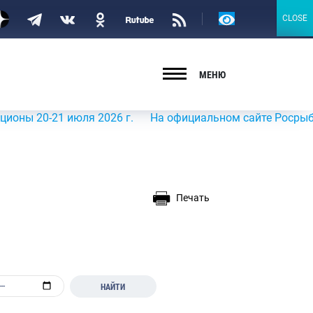
Версия
CLOSE
CLOSE
для
слабовидящих
МЕНЮ
21 июля 2026 г.
На официальном сайте Росрыболовства 
Печать
НАЙТИ