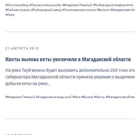
#Охотскрыбвод
#Промысловые рыбы
#Владимир Печеный
#Рыбоводные предприятия
#Рыбная отрасль
#Рыбоводный завод
#Тихоокеанские лососи
#Выпуск
#Магаданская об
#Икра
21 АВГУСТА 2015
Квоты вылова кеты увеличили в Магаданской области
На реке Тауй можно будет выловить дополнительно 260 тонн э
губернатора Магаданской области приняла решение о выделени
добычи кеты на реке…
#Владимир Печеный
#Анадромные виды рыб
#Кета
#Вылов
#Квоты
#Магаданская облас