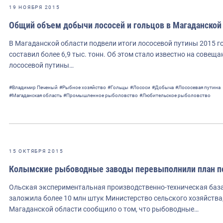
19 НОЯБРЯ 2015
Общий объем добычи лососей и гольцов в Магаданской о
В Магаданской области подвели итоги лососевой путины 2015 
составил более 6,9 тыс. тонн. Об этом стало известно на совещ
лососевой путины…
#Владимир Печеный
#Рыбное хозяйство
#Гольцы
#Лососи
#Добыча
#Лососевая путина
#Магаданская область
#Промышленное рыболовство
#Любительское рыболовство
15 ОКТЯБРЯ 2015
Колымские рыбоводные заводы перевыполнили план п
Ольская экспериментальная производственно-техническая база 
заложила более 10 млн штук Министерство сельского хозяйства
Магаданской области сообщило о том, что рыбоводные…