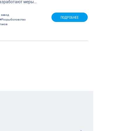
разработают меры…
 завод
ПОДРОБНЕЕ
#Росрыболовство
таков
гация
сям