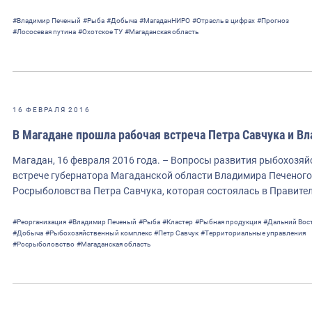
#Владимир Печеный
#Рыба
#Добыча
#МагаданНИРО
#Отрасль в цифрах
#Прогноз
#Лососевая путина
#Охотское ТУ
#Магаданская область
16 ФЕВРАЛЯ 2016
В Магадане прошла рабочая встреча Петра Савчука и В
Магадан, 16 февраля 2016 года. – Вопросы развития рыбохозя
встрече губернатора Магаданской области Владимира Печеного
Росрыболовства Петра Савчука, которая состоялась в Правите
#Реорганизация
#Владимир Печеный
#Рыба
#Кластер
#Рыбная продукция
#Дальний Вос
#Добыча
#Рыбохозяйственный комплекс
#Петр Савчук
#Территориальные управления
#Росрыболовство
#Магаданская область