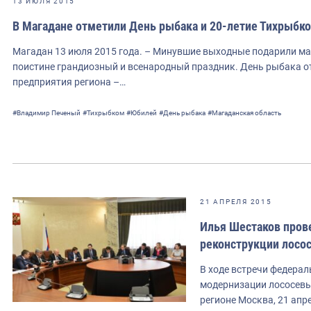
13 ИЮЛЯ 2015
В Магадане отметили День рыбака и 20-летие Тихрыбк
Магадан 13 июля 2015 года. – Минувшие выходные подарили ма
поистине грандиозный и всенародный праздник. День рыбака от
предприятия региона –…
#Владимир Печеный
#Тихрыбком
#Юбилей
#День рыбака
#Магаданская область
21 АПРЕЛЯ 2015
Илья Шестаков пров
реконструкции лосо
В ходе встречи федерал
модернизации лососевы
регионе Москва, 21 апр