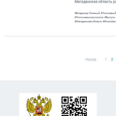
Магаданская область 
#Владимир Печеный
#Лососевый
#Тихоокеанские лососи
#Выпуск
#Магаданская область
#Илья Шес
Нави
Назад
1
2
по
запи