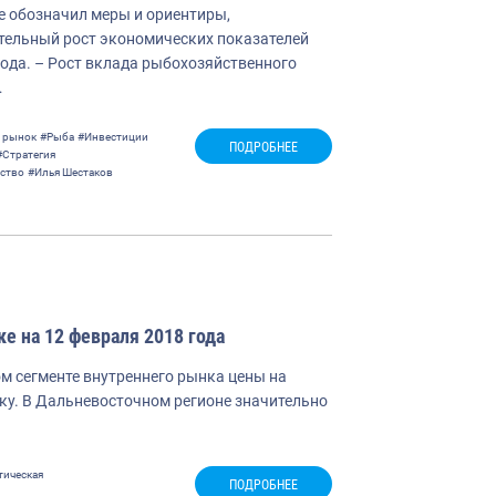
е обозначил меры и ориентиры,
тельный рост экономических показателей
года. – Рост вклада рыбохозяйственного
…
 рынок
#Рыба
#Инвестиции
ПОДРОБНЕЕ
#Стратегия
ство
#Илья Шестаков
е на 12 февраля 2018 года
ом сегменте внутреннего рынка цены на
у. В Дальневосточном регионе значительно
тическая
ПОДРОБНЕЕ