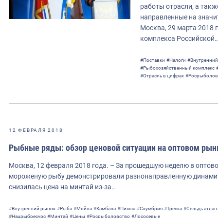
работы отрасли, а такж
направленные на значи
Москва, 29 марта 2018 
комплекса Российской
#Поставки
#Налоги
#Внутренний
#Рыбохозяйственный комплекс
#Отрасль в цифрах
#Росрыболов
12 ФЕВРАЛЯ 2018
Рыбные ряды: обзор ценовой ситуации на оптовом рынк
Москва, 12 февраля 2018 года. – За прошедшую неделю в оптов
мороженую рыбу демонстрировали разнонаправленную динамик
снизилась цена на минтай из-за…
#Внутренний рынок
#Рыба
#Мойва
#Камбала
#Пикша
#Скумбрия
#Треска
#Сельдь атлан
#Нацрыбресурс
#Минтай
#Цены
#Росрыболовство
#Лососевые