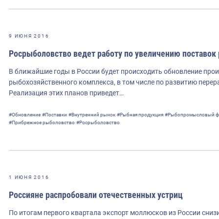
9 ИЮНЯ 2016
Росрыболовство ведет работу по увеличению поставок
В ближайшие годы в России будет происходить обновление пр
рыбохозяйственного комплекса, в том числе по развитию перера
Реализация этих планов приведет…
#Обновление
#Поставки
#Внутренний рынок
#Рыбная продукция
#Рыбопромысловый ф
#Прибрежное рыболовство
#Росрыболовство
1 ИЮНЯ 2016
Россияне распробовали отечественных устриц
По итогам первого квартала экспорт моллюсков из России сниз