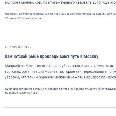
экспорта моллюсков. По итогам первого квартала 2016 года это
#Обеспечение
#Импортозамещение
#Внутренний рынок
#Искусственное разведение
#Эк
#Устрицы
#Росрыболовство
13 АПРЕЛЯ 2016
Камчатской рыбе прокладывают путь в Москву
Минрыбхоз Камчатского края опубликовал список камчатских 
торговых организаций Москвы, которые заинтересованы в прям
уверены, что таким образом можно избежать барьеров при вх
#Доставка
#Владимир Галицын
#Поставки
#Внутренний рынок
#Рыба
#Рыбная продукц
#Москва
#Камчатский край