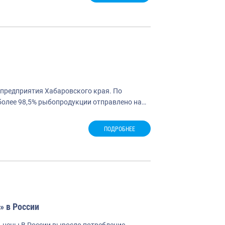
. предприятия Хабаровского края. По
 более 98,5% рыбопродукции отправлено на…
ПОДРОБНЕЕ
» в России
ь цены В России выросло потребление