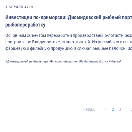
5 АПРЕЛЯ 2016
Инвестиции по-приморски: Диомидовский рыбный порт 
рыбопереработку
Основным объектом переработки производственно-логистическ
построить во Владивостоке, станет минтай. Из российского сыр
фаршевую и филейную продукцию, включая рыбные палочки. Зд
#Диомидовский рыбный порт
#Внутренний рынок
#Рыба
#переработка
#Минтай
Нави
Назад
1
2
3
по