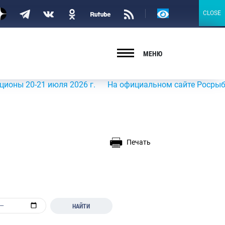
Версия
CLOSE
CLOSE
для
слабовидящих
МЕНЮ
-21 июля 2026 г.
На официальном сайте Росрыболовства
Печать
НАЙТИ