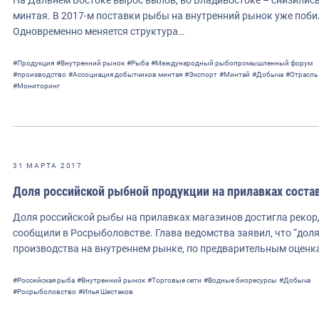
минтая. В 2017-м поставки рыбы на внутренний рынок уже поби
Одновременно меняется структура…
#Продукция
#Внутренний рынок
#Рыба
#Международный рыбопромышленный форум
#производство
#Ассоциация добытчиков минтая
#Экспорт
#Минтай
#Добыча
#Отрасль
#Мониторинг
31 МАРТА 2017
Доля российской рыбной продукции на прилавках соста
Доля российской рыбы на прилавках магазинов достигла рекорд
сообщили в Росрыболовстве. Глава ведомства заявил, что “дол
производства на внутреннем рынке, по предварительным оценк
#Российская рыба
#Внутренний рынок
#Торговые сети
#Водные биоресурсы
#Добыча
#Росрыболовство
#Илья Шестаков