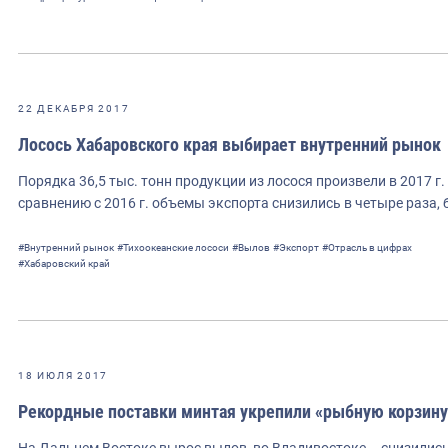
22 ДЕКАБРЯ 2017
Лосось Хабаровского края выбирает внутренний рынок
Порядка 36,5 тыс. тонн продукции из лосося произвели в 2017 г
сравнению с 2016 г. объемы экспорта снизились в четыре раза,
#Внутренний рынок
#Тихоокеанские лососи
#Вылов
#Экспорт
#Отрасль в цифрах
#Хабаровский край
18 ИЮЛЯ 2017
Рекордные поставки минтая укрепили «рыбную корзину
На Дальнем Востоке вырос вылов, во Владивостоке – снизилис