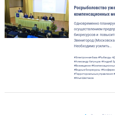
Росрыболовство уже
компенсационных м
Одновременно планируе
осуществлением предпр
биоресурсов и повысит
Звенигород (Московская
Необходимо усилить…
#Электронная база
#Рыбводы
#
#Александр Хатунцов
#Андрей З
#Возмещение
#Компенсационные
#Водные биоресурсы
#Конферен
#Территориальные управления
#
#Илья Шестаков