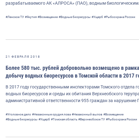
разрабатываемого АК «АЛРОСА» (ПАО), водным биологическим
#Ленское ТУ
#Якутия
#Возмещение
#Водные биоресурсы
#Ущерб
#Рыбоохрана России
21 ФЕВРАЛЯ 2018
Более 580 тыс. рублей добровольно возмещено в рамка
добычу водных биоресурсов в Томской области в 2017 г
В 2017 году государственными инспекторами Томского отдела г
водных биоресурсов и среды их обитания Верхнеобского теруп
административной ответственности 955 граждан за нарушение
#Уголовное дело
#Незаконные орудия лова
#Незаконный вылов
#Возмещение
#Водные биоресурсы
#Ущерб
#Томская область
#Верхнеобское ТУ
#Рыбоохрана России