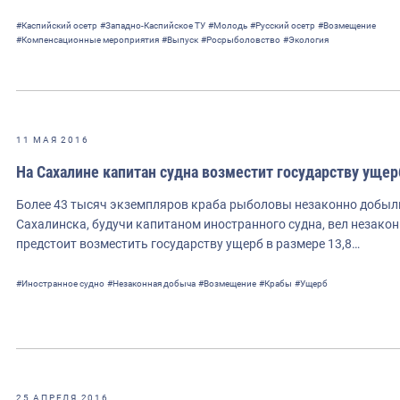
#Каспийский осетр
#Западно-Каспийское ТУ
#Молодь
#Русский осетр
#Возмещение
#Компенсационные мероприятия
#Выпуск
#Росрыболовство
#Экология
11 МАЯ 2016
На Сахалине капитан судна возместит государству ущер
Более 43 тысяч экземпляров краба рыболовы незаконно добыл
Сахалинска, будучи капитаном иностранного судна, вел незако
предстоит возместить государству ущерб в размере 13,8…
#Иностранное судно
#Незаконная добыча
#Возмещение
#Крабы
#Ущерб
25 АПРЕЛЯ 2016