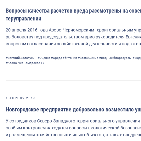
Вопросы качества расчетов вреда рассмотрены на сов
теруправлении
20 апреля 2016 года Азово-Черноморским территориальным упр
рыболовству под председательством врио руководителя Евгени
вопросам согласования хозяйственной деятельности и подгото
#Евгений Золотухин
#Оценка
#Среда обитания
#Возмещение
#Водные биоресурсы
#Уще
#Азово-Черноморское ТУ
1 АПРЕЛЯ 2016
Новгородское предприятие добровольно возместило у
У сотрудников Северо-Западного территориального управления
особым контролем находятся вопросы экологической безопасно
и размещения хозяйственных и иных объектов, а также внедре