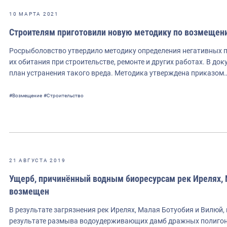
10 МАРТА 2021
Строителям приготовили новую методику по возмещен
Росрыболовство утвердило методику определения негативных п
их обитания при строительстве, ремонте и других работах. В до
план устранения такого вреда. Методика утверждена приказом
#Возмещение
#Строительство
21 АВГУСТА 2019
Ущерб, причинённый водным биоресурсам рек Ирелях, 
возмещен
В результате загрязнения рек Ирелях, Малая Ботуобия и Вилюй, 
результате размыва водоудерживающих дамб дражных полигон