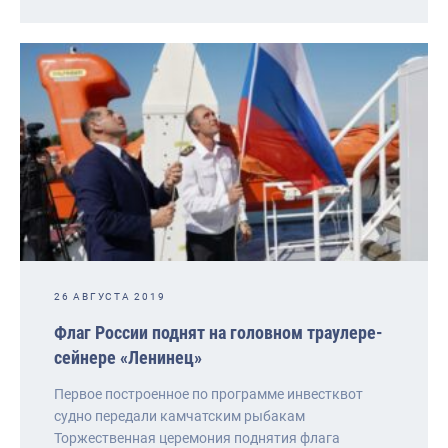
26 АВГУСТА 2019
Флаг России поднят на головном траулере-
сейнере «Ленинец»
Первое построенное по программе инвестквот
судно передали камчатским рыбакам
Торжественная церемония поднятия флага