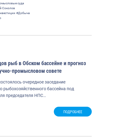
омысловые суда
й Соколов
нвестиции
#Добыча
о
ов рыб в Обском бассейне и прогноз
аучно-промысловом совете
 состоялось очередное заседание
о рыбохозяйственного бассейна под
еля председателя НПС…
ПОДРОБНЕЕ