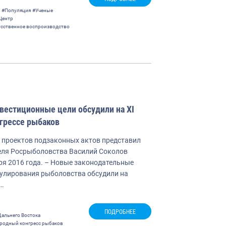
#Популяция
#Ученые
Центр
усственное воспроизводство
вестиционные цели обсудили на XI
грессе рыбаков
проектов подзаконных актов представил
еля Росрыболовства Василий Соколов
ря 2016 года. – Новые законодательные
гулирования рыболовства обсудили на
…
ПОДРОБНЕЕ
альнего Востока
родный конгресс рыбаков