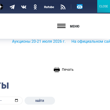
Версия
CLOSE
CLOSE
для
слабовидящих
МЕНЮ
кционы 20-21 июля 2026 г.
На официальном сайте Росрыб
Печать
ты
НАЙТИ