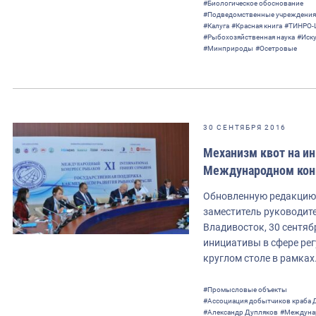
#Биологическое обоснование
#Подведомственные учреждения
#Калуга
#Красная книга
#ТИНРО-
#Рыбохозяйственная наука
#Иск
#Минприроды
#Осетровые
30 СЕНТЯБРЯ 2016
Механизм квот на ин
Международном кон
Обновленную редакцию 
заместитель руководит
Владивосток, 30 сентяб
инициативы в сфере ре
круглом столе в рамках
#Промысловые объекты
#Ассоциация добытчиков краба Д
#Александр Дупляков
#Междуна