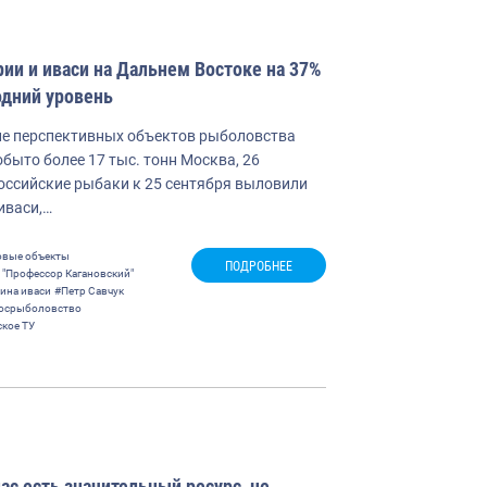
ии и иваси на Дальнем Востоке на 37%
дний уровень
е перспективных объектов рыболовства
быто более 17 тыс. тонн Москва, 26
Российские рыбаки к 25 сентября выловили
иваси,…
вые объекты
ПОДРОБНЕЕ
"Профессор Кагановский"
ина иваси
#Петр Савчук
осрыболовство
кое ТУ
ас есть значительный ресурс, не