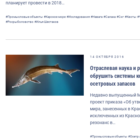
планирует провести в 2018…
#Промысловые объекты
#Карское море
#Исследования
#Навага
#Салака
#Сиг
#Квоты
#
#Росрыболовство
#Илья Шестаков
14 ОКТЯБРЯ 2016
Отраслевая наука и
обрушить системы ко
осетровых запасов
Недавно выпущенный М
проект приказа «Об ут
мира, занесенных в Кра
исключенных из Красно
резонанс в…
#Промысловые объекты
#Осетр 