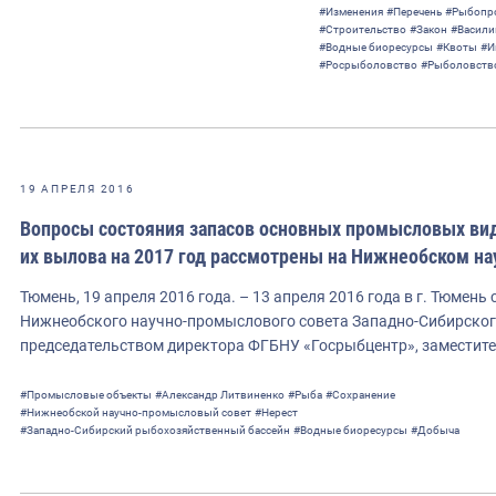
#Изменения
#Перечень
#Рыбопр
#Строительство
#Закон
#Васили
#Водные биоресурсы
#Квоты
#И
#Росрыболовство
#Рыболовств
19 АПРЕЛЯ 2016
Вопросы состояния запасов основных промысловых вид
их вылова на 2017 год рассмотрены на Нижнеобском н
Тюмень, 19 апреля 2016 года. – 13 апреля 2016 года в г. Тюмень
Нижнеобского научно-промыслового совета Западно-Сибирског
председательством директора ФГБНУ «Госрыбцентр», заместит
#Промысловые объекты
#Александр Литвиненко
#Рыба
#Сохранение
#Нижнеобской научно-промысловый совет
#Нерест
#Западно-Сибирский рыбохозяйственный бассейн
#Водные биоресурсы
#Добыча