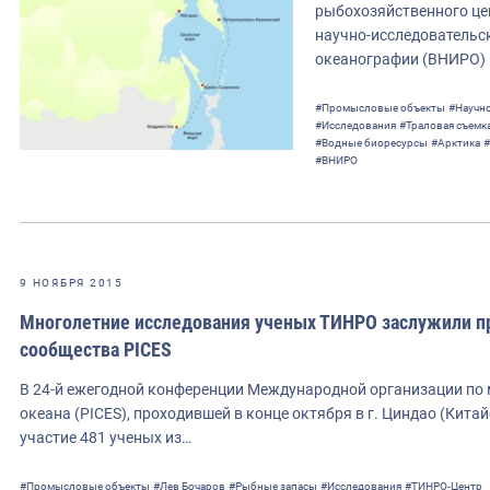
рыбохозяйственного це
научно-исследовательск
океанографии (ВНИРО) 
#Промысловые объекты
#Научно
#Исследования
#Траловая съемк
#Водные биоресурсы
#Арктика
#
#ВНИРО
9 НОЯБРЯ 2015
Многолетние исследования ученых ТИНРО заслужили п
сообщества PICES
В 24-й ежегодной конференции Международной организации по 
океана (PICES), проходившей в конце октября в г. Циндао (Кит
участие 481 ученых из…
#Промысловые объекты
#Лев Бочаров
#Рыбные запасы
#Исследования
#ТИНРО-Центр