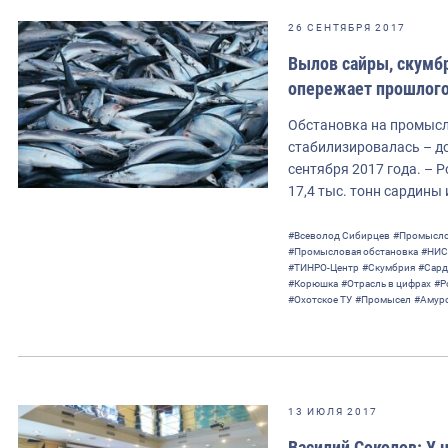
26 СЕНТЯБРЯ 2017
Вылов сайры, скумбр
опережает прошлого
Обстановка на промысл
стабилизировалась – до
сентября 2017 года. – 
17,4 тыс. тонн сардины 
#Всеволод Сибирцев
#Промысло
#Промысловая обстановка
#НИС 
#ТИНРО-Центр
#Скумбрия
#Сард
#Корюшка
#Отрасль в цифрах
#Р
#Охотское ТУ
#Промысел
#Амурс
13 ИЮЛЯ 2017
Василий Соколов: У н