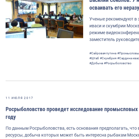
осваивать его нераз
Ученые рекомендуют в э
иваси и скумбрии Москв
режиме видеоконферен
заместитель руководит
#Сайровая путина
#Промысловы
#Штаб
#Скумбрия
#Сардина ива
#Добыча
#Росрыболовство
11 ИЮЛЯ 2017
Росрыболовство проведет исследование промысловых з
году
По данным Росрыболовства, есть основания предполагать, что
ресурсы, добыча которых может быть интересна рыбакам Москв