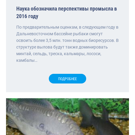
Наука обозначила перспективы промысла в
2016 году
По предварительным оценкам, в следующем году в
Дальневосточном бассейне рыбаки смогут
освоить более 3,5 млн. тонн водных биоресурсов. В
структуре вылова будут также доминировать
минтай, сельдь, треска, кальмары, лососи,
камбалы…
ПОДРОБНЕЕ